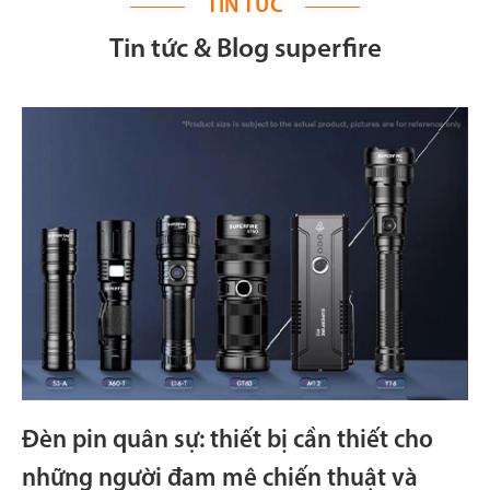
TIN TỨC
Tin tức & Blog superfire
Đèn pin quân sự: thiết bị cần thiết cho
những người đam mê chiến thuật và