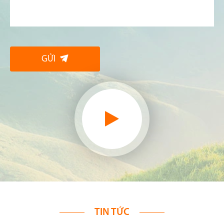
GỬI

TIN TỨC