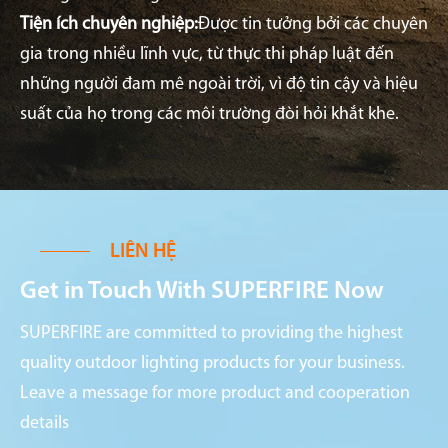
Tiện ích chuyên nghiệp:
Được tin tưởng bởi các chuyên
gia trong nhiều lĩnh vực, từ thực thi pháp luật đến
những người đam mê ngoài trời, vì độ tin cậy và hiệu
suất của họ trong các môi trường đòi hỏi khắt khe.
LIÊN HỆ
Get in Touch With SUPERFIRE Now
SUPERFIRE are committed to providing the highest
quality outdoor lighting products for your business.
Leave a message for more product and cooperation
details