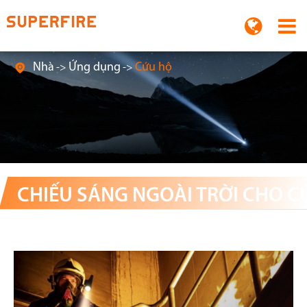
Nhà
Ứng dụng
Cứu hộ

CHIẾU SÁNG NGOÀI TRỜI CHO C