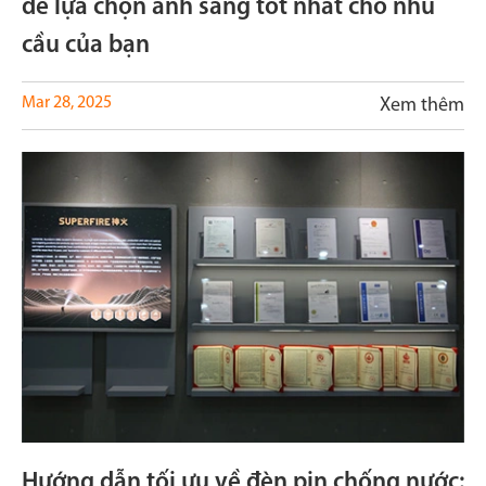
để lựa chọn ánh sáng tốt nhất cho nhu
cầu của bạn
Mar 28, 2025
Xem thêm
Hướng dẫn tối ưu về đèn pin chống nước: