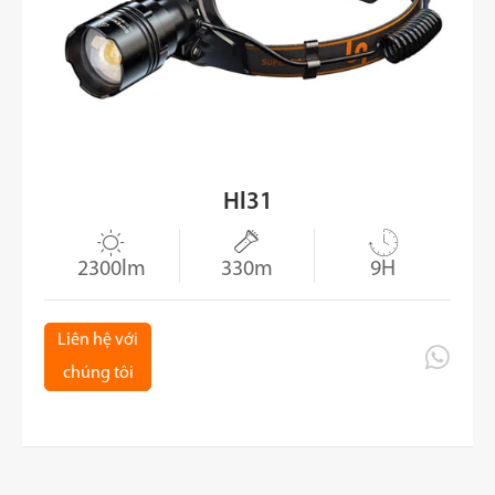
Hl31



2300lm
330m
9H
Liên hệ với

chúng tôi