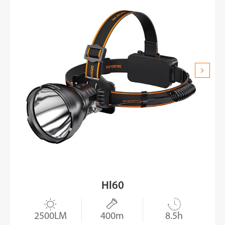
Hl60



2500LM
400m
8.5h