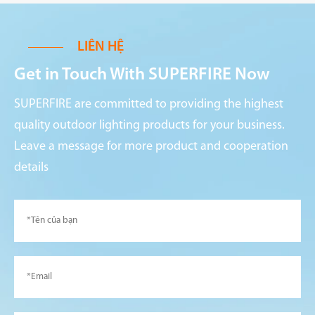
LIÊN HỆ
Get in Touch With SUPERFIRE Now
SUPERFIRE are committed to providing the highest
quality outdoor lighting products for your business.
Leave a message for more product and cooperation
details