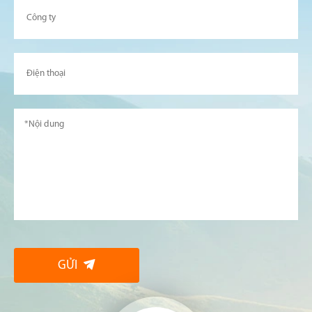
GỬI
