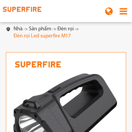
Nhà
Sản phẩm
Đèn rọi

Đèn rọi Led superfire M17