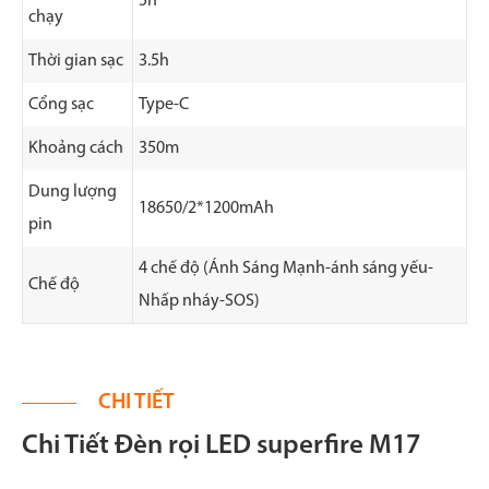
5h
chạy
Thời gian sạc
3.5h
Cổng sạc
Type-C
Khoảng cách
350m
Dung lượng
18650/2*1200mAh
pin
4 chế độ (Ánh Sáng Mạnh-ánh sáng yếu-
Chế độ
Nhấp nháy-SOS)
CHI TIẾT
Chi Tiết Đèn rọi LED superfire M17