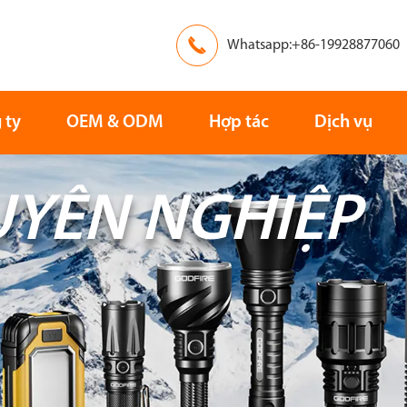

Whatsapp:+86-19928877060
 ty
OEM & ODM
Hợp tác
Dịch vụ
UYÊN NGHIỆP
Châu Âu
Châu Á
Cứu hộ
Tìm kiếm