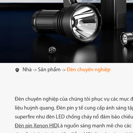
Đèn pin
Đèn pin cao 
Nhà
Sản phẩm
Đèn chuyên nghiệp

Đèn chuyên nghiệp của chúng tôi phục vụ các mục đí
liệu huỳnh quang. Đèn pin y tế cung cấp ánh sáng tậ
Đèn Cắm Trại
Đèn làm vi
superfire như đèn LED chống cháy nổ đảm bảo chiếu 
Đèn pin Xenon HID
Là nguồn sáng mạnh mẽ cho các h