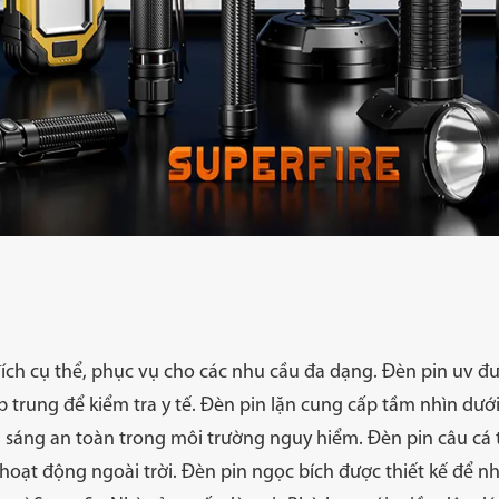
cấp
Đèn pha
ch cụ thể, phục vụ cho các nhu cầu đa dạng. Đèn pin uv đượ
p trung để kiểm tra y tế. Đèn pin lặn cung cấp tầm nhìn dư
ệc
Đèn chuyên nghiệp
Đèn đ
sáng an toàn trong môi trường nguy hiểm. Đèn pin câu cá th
oạt động ngoài trời. Đèn pin ngọc bích được thiết kế để n