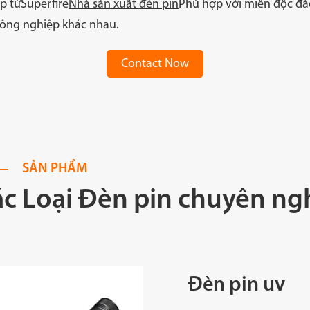
p từ
Superfire
Nhà sản xuất đèn pin
Phù hợp với miền độc đáo
 công nghiệp khác nhau.
Contact Now
SẢN PHẨM
c Loại Đèn pin chuyên ngh
Đèn pin uv