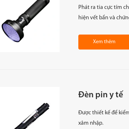
Phát ra tia cực tím 
hiện vết bẩn và chứng
Xem thêm
Đèn pin y tế
Được thiết kế để kiể
xâm nhập.