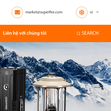


market@superfire.com
vi
Liên hệ với chúng tôi
SEARCH

Châu Phi
Châu Đại Dương
Nhà
Những người khác