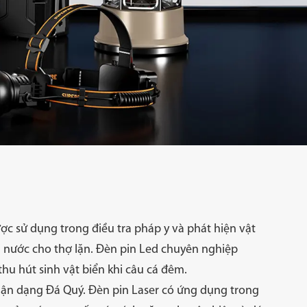
Đèn rọi
Đèn Xe Đạp
c sử dụng trong điều tra pháp y và phát hiện vật
ới nước cho thợ lặn. Đèn pin Led chuyên nghiệp
ường năng lượng
Phụ kiện
u hút sinh vật biển khi câu cá đêm.
mặt trời
hận dạng Đá Quý. Đèn pin Laser có ứng dụng trong