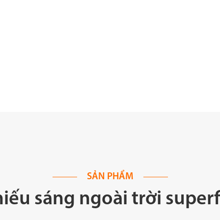
SẢN PHẨM
ếu sáng ngoài trời superf