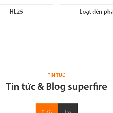
HL25
Loạt đèn ph
TIN TỨC
Tin tức & Blog superfire
Tin tức
Blog