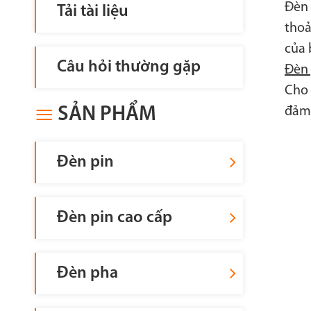
Đèn 
Tải tài liệu
thoả
Đèn pin
Đèn pin cao 
của 
Câu hỏi thường gặp
Đèn 
Cho 
SẢN PHẨM

đảm 
Đèn pin
Đèn pin cao cấp
Đèn pha
Đèn Cắm Trại
Đèn làm vi