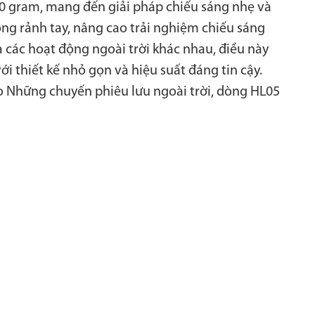
 50 gram, mang đến giải pháp chiếu sáng nhẹ và
ng rảnh tay, nâng cao trải nghiệm chiếu sáng
Đèn rọi
Đèn Xe Đạp
à các hoạt động ngoài trời khác nhau, điều này
i thiết kế nhỏ gọn và hiệu suất đáng tin cậy.
 Những chuyến phiêu lưu ngoài trời, dòng HL05
ường năng lượng
Phụ kiện
mặt trời