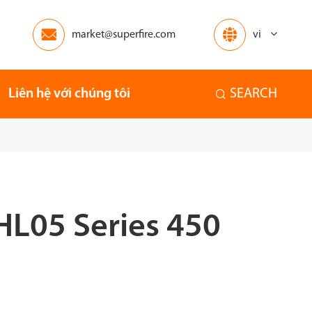


market@superfire.com
vi
Liên hệ với chúng tôi
SEARCH

HL05 Series 450
Châu Phi
Châu Đại Dương
Nhà
Những người khác