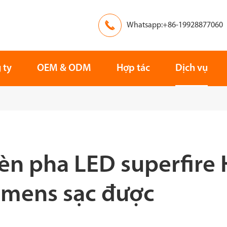

Whatsapp:+86-19928877060
 ty
OEM & ODM
Hợp tác
Dịch vụ
èn pha LED superfire 
umens sạc được
Châu Âu
Châu Á
Cứu hộ
Tìm kiếm