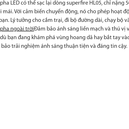
pha LED có thể sạc lại dòng superfire HL05, chỉ nặng
i mái. Với cảm biến chuyển động, nó cho phép hoạt độ
cấp
Đèn pha
bạn. Lý tưởng cho cắm trại, đi bộ đường dài, chạy bộ v
pha ngoài trời
Đảm bảo ánh sáng liền mạch và thú vị vớ
dù bạn đang khám phá vùng hoang dã hay bắt tay vào
bảo trải nghiệm ánh sáng thuận tiện và đáng tin cậy.
ệc
Đèn chuyên nghiệp
Đèn đ