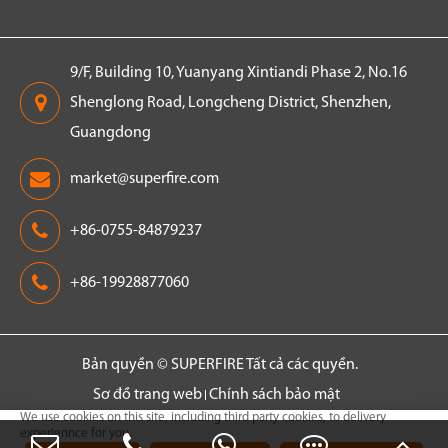
9/F, Building 10, Yuanyang Xintiandi Phase 2, No.16
Shenglong Road, Longcheng District, Shenzhen,
Guangdong
market@superfire.com
+86-0755-84879237
+86-19928877060
Bản quyền ©
SUPERFIRE
Tất cả các quyền.
Sơ đồ trang web
Chính sách bảo mật
We use cookies on this site, including third party cookies, to delivery
experiennce for you.